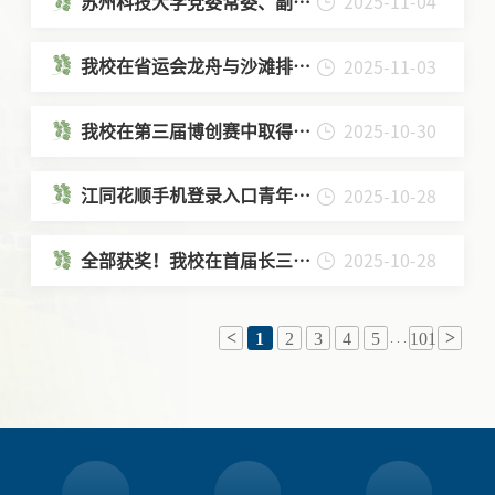
苏州科技大学党委常委、副校
2025-11-04
长何湘江一行来校考察交流
我校在省运会龙舟与沙滩排球
2025-11-03
项目中喜获佳绩
我校在第三届博创赛中取得佳
2025-10-30
绩
江同花顺手机登录入口青年博
2025-10-28
士团走进高新区“双高协
同”生态圈活动成功举办
全部获奖！我校在首届长三角
2025-10-28
高校来华留学研究生学术交流
活动中荣获佳绩
1
2
3
4
5
101
. . .