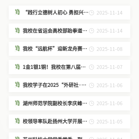
“践行立德树人初心 勇担兴船
2025-11-14
报国使命”师德主题演讲比赛
成功举办
我校在省运会高校部跆拳道比
2025-11-14
赛中斩获佳绩
我校“远航杯”迎新龙舟赛点
2025-11-08
燃青春激情
1金1银1铜！我校在第八届全
2025-11-07
国大学生皮划艇锦标赛上斩获
佳绩
我校学子在2025“外研社·国
2025-11-06
才杯”全国大学生外语能力大
赛江苏赛区中勇创佳绩
湖州师范学院副校长李庆峰一
2025-11-06
行来校调研交流
校领导率队赴扬州大学开展专
2025-11-05
题调研